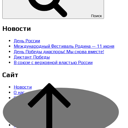
Поиск
Новости
День России
Международный Фестиваль Родина — 11 июня
День Победы диаспоры! Мы снова вместе!
Диктант Победы
В союзе с верховной властью России
Сайт
Новости
О нас
Структура
Деятельность
Фото
Цели и Задачи
Партнеры
Контакты