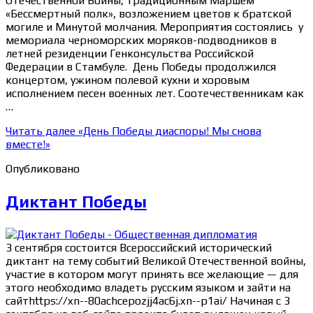
Отечественной Войны, традиционным Маршем
«Бессмертный полк», возложением цветов к братской
могиле и Минутой молчания. Мероприятия состоялись у
мемориала черноморских моряков-подводников в
летней резиденции Генконсульства Российской
Федерации в Стамбуле. День Победы продолжился
концертом, ужином полевой кухни и хоровым
исполнением песен военных лет. Соотечественникам как
…
Читать далее
«День Победы диаспоры! Мы снова
вместе!»
Опубликовано
Диктант Победы
3 сентября состоится Всероссийский исторический
диктант на тему событий Великой Отечественной войны,
участие в котором могут принять все желающие — для
этого необходимо владеть русским языком и зайти на
сайтhttps://xn--80achcepozjj4ac6j.xn--p1ai/ Начиная с 3